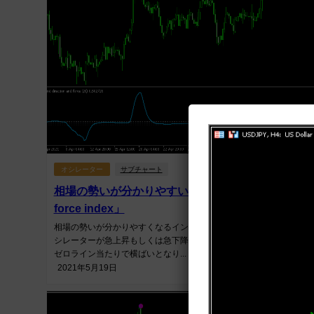
オシレーター
サブチャート
相場の勢いが分かりやすい「Trend direction and
force index」
相場の勢いが分かりやすくなるインジです。 一気に動き出した時に
シレーターが急上昇もしくは急下降しますが、レンジ的な動きにな
ゼロライン当たりで横ばいとなり...
2021年5月19日