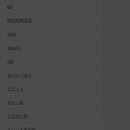
EA
MT5利用方法
SMC
TitanFX
XM
オシレーター
グリッド
サイン型
ジグザグ系
トレンド表示型