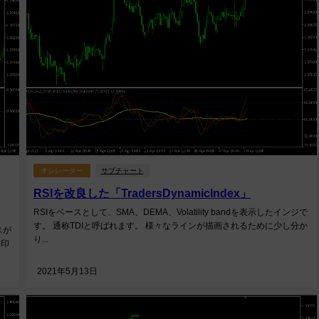
オシレーター
サブチャート
RSIを改良した「TradersDynamicIndex」
RSIをベースとして、SMA、DEMA、Volatility bandを表示したインジで
す。 通称TDIと呼ばれます。 様々なラインが描画されるために少し分か
スが
り...
矢印
2021年5月13日