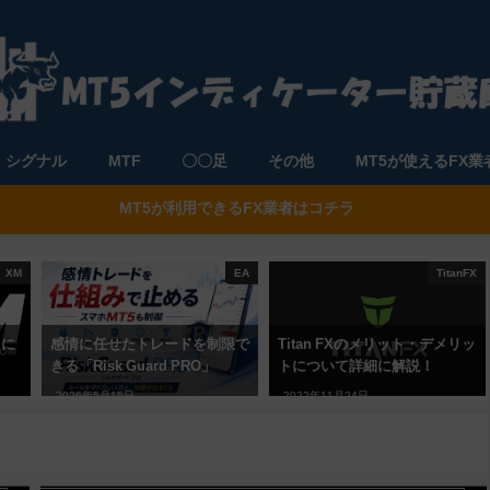
シグナル
MTF
〇〇足
その他
MT5が使えるFX業
MT5が利用できるFX業者はコチラ
XM
EA
TitanFX
トに
感情に任せたトレードを制限で
Titan FXのメリット・デメリッ
きる「Risk Guard PRO」
トについて詳細に解説！
2026年5月15日
2022年11月24日