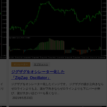
オシレーター
サブチャート
ジグザグをオシレーター化した
「ZigZag_Oscillator」
るイ
ジグザグをオシレーター化したインジです。 ジグザグの波が上向きなら
なり
ゼロラインよりも上、波が下向きならゼロラインよりも下にバーが伸
び、波が大きいほどバーも長くなり...
2021年5月23日