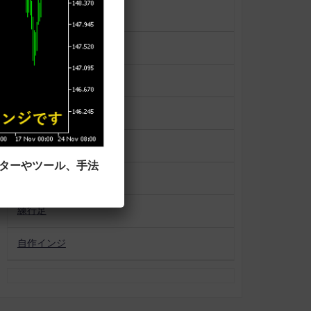
一目均衡表
便利ツール
平均足
未分類
相場状況表示
ーターやツール、手法
移動平均線タイプ
練行足
自作インジ