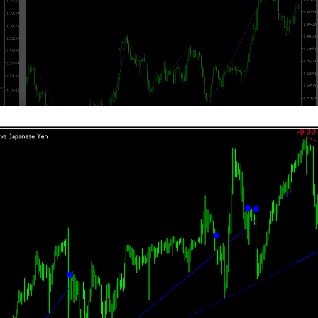
ジグザグ系
メインチャート
ジグザグの方向で色が変わる「ZigzagColor」
通常のジグザグと同じですが、波が上向きか下向きかでラインの色が変
わります。 波の上下が視覚的に分かりやすいので、デフォルトのジグザ
はオ
グを使っている方には、こっちの...
ると
2021年5月18日