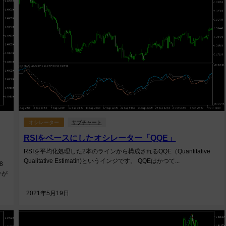
オシレーター
サブチャート
RSIをベースにしたオシレーター「QQE」
RSIを平均化処理した2本のラインから構成されるQQE（Quantitative
Qualitative Estimatin)というインジです。 QQEはかつて...
8
分が
2021年5月19日