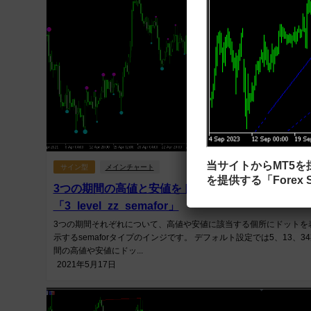
当サイトからMT5
サイン型
メインチャート
を提供する「Forex S
3つの期間の高値と安値をドットで示す
「3_level_zz_semafor」
3つの期間それぞれについて、高値や安値に該当する個所にドットを
示するsemaforタイプのインジです。 デフォルト設定では5、13、3
間の高値や安値にドッ...
2021年5月17日