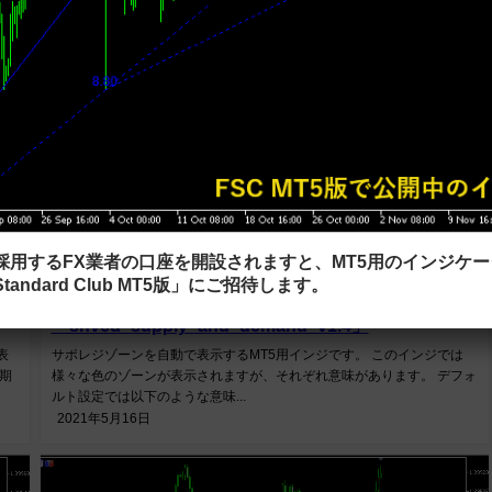
を採用するFX業者の口座を開設されますと、MT5用のインジケ
ラインタイプ
メインチャート
tandard Club MT5版」にご招待します。
サポレジゾーンを自動で表示する
「shved_supply_and_demand_v1.4」
表
サポレジゾーンを自動で表示するMT5用インジです。 このインジでは
4期
様々な色のゾーンが表示されますが、それぞれ意味があります。 デフォ
ルト設定では以下のような意味...
2021年5月16日