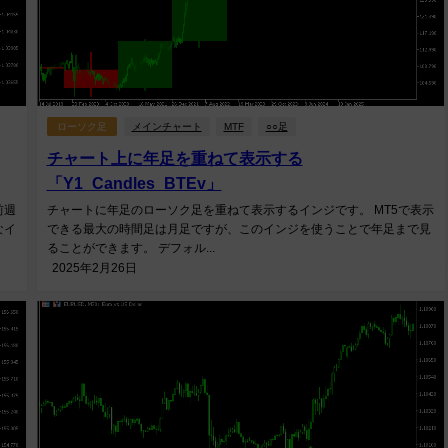
ローソク足
メインチャート
MTF
○○足
チャート上に年足を重ねて表示する
「Y1_Candles_BTEv」
前週
チャートに年足のローソク足を重ねて表示するインジです。 MT5で表示
なイ
できる最大の時間足は月足ですが、このインジを使うことで年足まで見
ることができます。 デフォル...
2025年2月26日