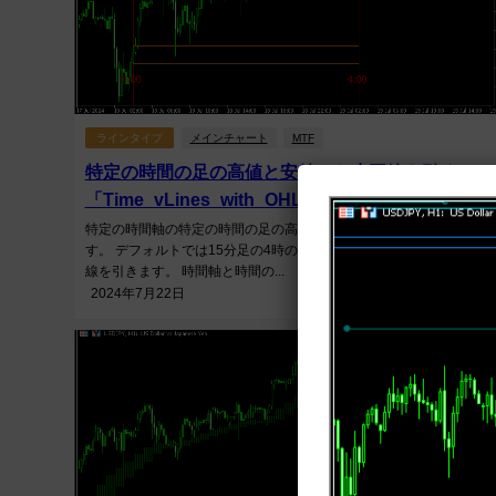
ラインタイプ
メインチャート
MTF
特定の時間の足の高値と安値から水平線を引く
「Time_vLines_with_OHLC_Lines」
特定の時間軸の特定の時間の足の高値と安値にラインを引くインジ
す。 デフォルトでは15分足の4時の足に縦線を引き、安値と高値に
線を引きます。 時間軸と時間の...
2024年7月22日