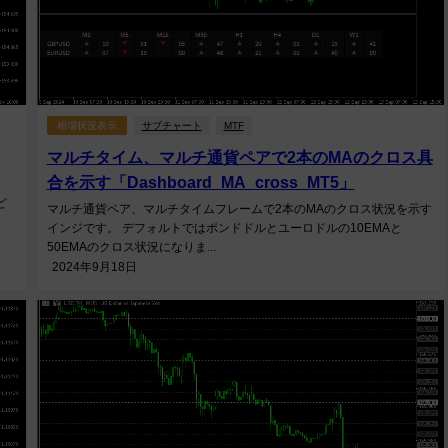
相場状況表示
サブチャート
MTF
マルチタイム、マルチ通貨ペアで2本のMAのクロス具
合を示す「Dashboard_MA_cross_MT5」
ど
マルチ通貨ペア、マルチタイムフレームで2本のMAのクロス状況を示す
インジです。 デフォルトではポンドドルとユーロドルの10EMAと
50EMAのクロス状況になりま...
2024年9月18日