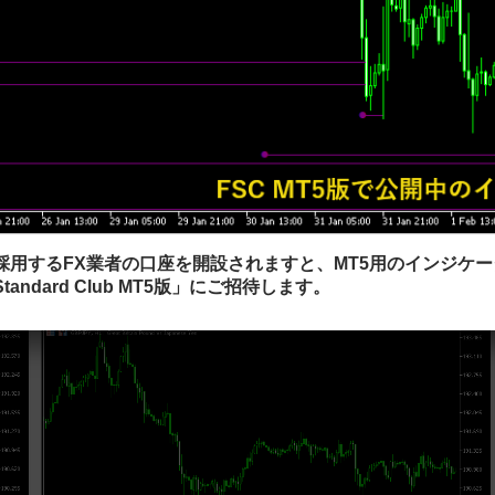
ラインタイプ
メインチャート
MTF
様々なピボットを表示可能な
「Pivot_Points_Lines_v1.3.2」
ンジ
様々な種類のピボットを表示するインジです。 デフォルトでは通常のス
。
タンダードピボットですが、全部で以下の7種類から線ｔなくできま
を採用するFX業者の口座を開設されますと、MT5用のインジケ
す。 StandardFibon...
tandard Club MT5版」にご招待します。
2024年4月29日