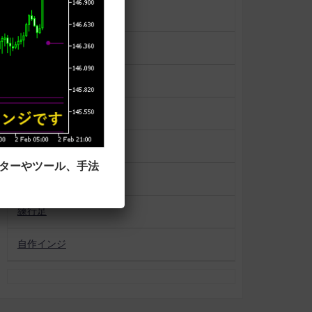
一目均衡表
便利ツール
平均足
未分類
相場状況表示
ーターやツール、手法
移動平均線タイプ
練行足
自作インジ