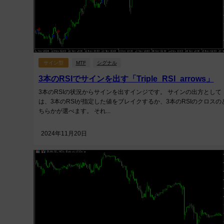
サイン型
MTF
シグナル
3本のRSIでサインを出す「Triple_RSI_arrows」
3本のRSIの状況からサインを出すインジです。 サインの出方として
は、3本のRSIが指定した値をブレイクするか、3本のRSIのクロスの
ちらかが選べます。 それ...
2024年11月20日