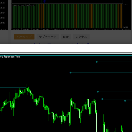
バータイプ
サブチャート
MTF
シグナル
トレンド方向を示すサインを出す「Precision Trend
histo (mtf + arrows + alerts)」
で
Prescision Trendのトレンド方向をサブチャートに示すインジです。 上
水平
昇トレンドならバーが緑色、下降トレンドならバーが橙色になり、トレ
ンド方向に転換...
2024年6月17日