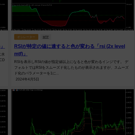
オシレーター
MTF
)」
RSIが特定の値に達すると色が変わる「rsi (2x level
mtf)」
に水
CD
RSIを表示しRSIの値が指定値以上になると色が変わるインジです。 デ
フォルトではRSIをスムーズド化したものが表示されますが、スムーズ
ド化のパラメーターを1に...
2024年4月5日