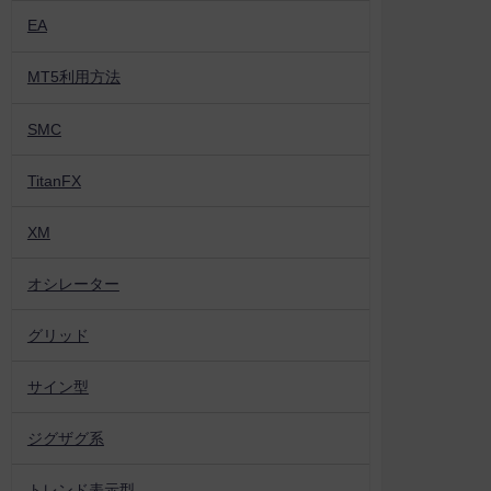
EA
MT5利用方法
SMC
TitanFX
XM
オシレーター
グリッド
サイン型
ジグザグ系
トレンド表示型