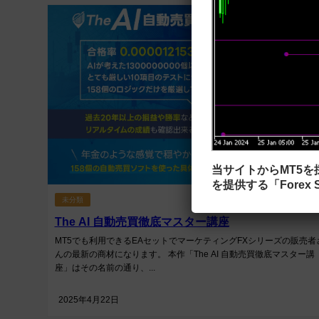
当サイトからMT5
を提供する「Forex S
未分類
The AI 自動売買徹底マスター講座
MT5でも利用できるEAセットでマーケティングFXシリーズの販売者
んの最新の商材になります。 本作「The AI 自動売買徹底マスター講
座」はその名前の通り、...
2025年4月22日