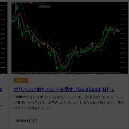
未分類
g
ボリバンに似たバンドを示す「GoldBand (BT)」
GoldBandというボリバンと似たインジです。 計算式の中にスムージン
グ機能が入っており、通常のボリバンよりも滑らかに推移します。 中心
は
のラインは向きによって...
信、
2025年1月3日