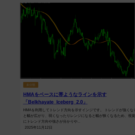
未分類
HMAをベースに帯ようなラインを示す
「Belkhayate_Iceberg_2.0」
HMAを利用してトレンド方向を示すインジです。 トレンドが強くな
と幅が広がり、弱くなったりレンジになると幅が狭くなるため、視
にトレンド方向や強さが分かりや...
2025年11月12日