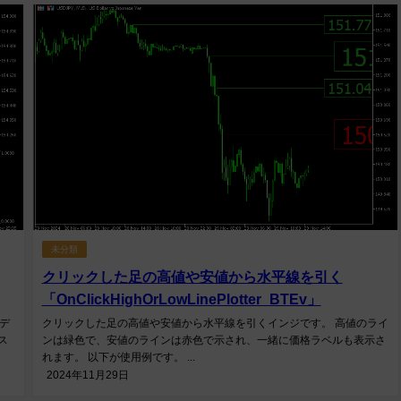
未分類
クリックした足の高値や安値から水平線を引く
「OnClickHighOrLowLinePlotter_BTEv」
デ
クリックした足の高値や安値から水平線を引くインジです。 高値のライ
ス
ンは緑色で、安値のラインは赤色で示され、一緒に価格ラベルも表示さ
れます。 以下が使用例です。 ...
2024年11月29日