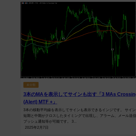
未分類
3本のMAを表示してサインも出す「3 MAs Crossin
(Alert) MTF +」
3本の移動平均線を表示してサインも表示できるインジです。 サイン
短期と中期がクロスしたタイミングで出現し、アラーム、メール送
プッシュ通知等が可能です。 3...
2025年2月7日