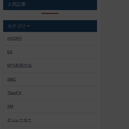
人気記事
カテゴリー
AXIORY
EA
MT5利用方法
SMC
TitanFX
XM
オシレーター