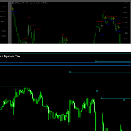
未分類
ラインブレイクでサインが出る
「SR_Breakout_Arrows_MTF」
ンジ
サポレジラインを表示して、価格がブレイクしたらサインが出るインジ
間
です。 ライン自体はちょっとした高値や安値になるため、サインの頻度
は多めですが、RSIやCCIを...
2025年5月30日