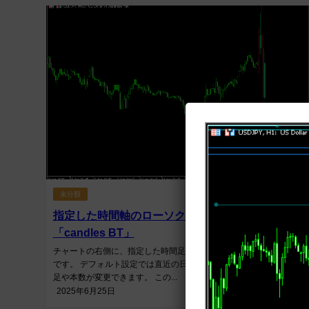
未分類
指定した時間軸のローソク足をチャート横に示す
「candles BT」
チャートの右側に、指定した時間足のローソク足を数本表示するイ
です。 デフォルト設定では直近の日足を5本表示しますが、設定で時
足や本数が変更できます。 この...
2025年6月25日