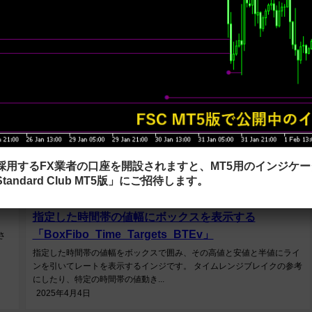
を採用するFX業者の口座を開設されますと、MT5用のインジケ
tandard Club MT5版」にご招待します。
未分類
指定した時間帯の値幅にボックスを表示する
「BoxFibo_Time_Targets_BTEv」
さ
指定した時間帯の値幅をボックスで囲み、その高値と安値と半値にライ
ンを引いてレートを表示するインジです。 タイムレンジブレイクの参考
にしたり、特定の時間帯の値動き...
2025年4月4日