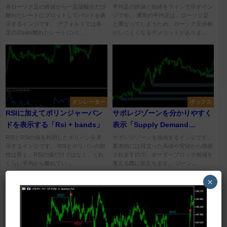
「Channel_x_pips_from_candles」
各ローソク足の終値から一定値幅分だけ
平均足の終値と始値をラインで示すイン
離れたレートにプロットしてバンドを表
ジです。 通常の平均足は、ローソク足
示するインジです。 デフォルトでは各
と重なってしまうため、ローソク足分析
足の20pips離れたレートにバ...
がしにくくなるデメリットがありま...
オシレーター
ボックス
RSIに加えてボリンジャーバン
サポレジゾーンを分かりやすく
ドを表示する「Rsi + bands」
表示「Supply Demand
BreakOut Signals」
RSIとRSIの値を利用したボリバンを表
サポレジゾーンを描画するインジです。
示するインジです。 RSIとボリバンの相
基本的には目立った高値や安値から描画
性は良く、RSIの値だけではなく、どれ
されますので、オーダーブロック候補を
くらい平均から離れてい...
考える際に役立ちます。 ゾーン...
×