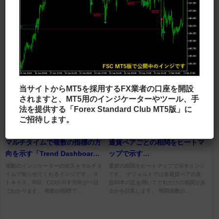
移動平均線タイプ
ラインタイプ
RSIOMAをメインチャートに表
1週間の値幅を予測する
示する「Rsioma-on-chart」
「WEEKLY RANGER」
RSIをベースとしたオシレーターである
前週の値動きから、当週のサポレジライ
RSIOMAをメインチャート部分に表示す
ンやレンジを示すインジです。 週の始
るインジです。 ボリバンのようなバン
値のレートが白いレート（0.0%）で、
ドと、RSIOMAが色の変...
その上下のラインがサポレジライ...
当サイトからMT5を採用するFX業者の口座を開設
されますと、MT5用のインジケーターやツール、手
法を提供する「Forex Standard Club MT5版」に
ご招待します。
相場状況表示
相場状況表示
マルチタイムで複数の指標の方
通貨ペアごとの相関をヒートマ
向を示す「Trend Dashboard
ップで示す
Indicator」
「CorrelationMatrixDashboard」
複数のインジケーターの状況をマルチタ
通貨の相関をヒートマップで示すインジ
イムで知らせてくれるインジです。 ス
です。 デフォルトでは各通貨ペアの直
トキャス、RSI、CCIの示す方向が一目
近50本の足を用いてどれだけの相関があ
でわかります。 複数の指標で...
るかを計算します。 相関係数の...