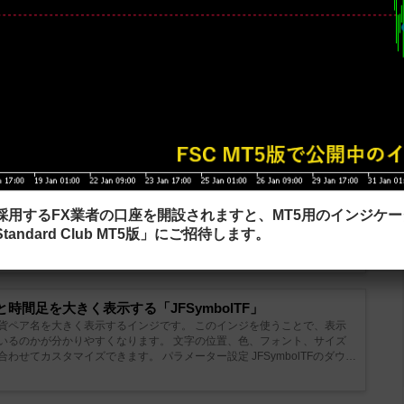
mbolのダウンロード
アをボタンクリックで変更できる「C12 SWITCH
をクリックすることで、時間足や銘柄が変更できるインジです。 チャー
を採用するFX業者の口座を開設されますと、MT5用のインジケ
れます。 上と下のボタンをクリックすると時間軸の変更、左右のボタンを
tandard Club MT5版」にご招待します。
す。 デフォルトではMT5に表示している全てのチャートの時間軸や銘柄
時間足を大きく表示する「JFSymbolTF」
貨ペア名を大きく表示するインジです。 このインジを使うことで、表示
いるのかが分かりやすくなります。 文字の位置、色、フォント、サイズ
タマイズできます。 パラメーター設定 JFSymbolTFのダウン