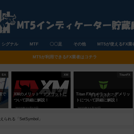
シグナル
MTF
〇〇足
その他
MT5が使えるFX業
MT5が利用できるFX業者はコチラ
EA
XM
TitanFX
限で
XMのメリット・デメリットに
Titan FXのメリット・デメリッ
ついて詳細に解説！
トについて詳細に解説！
2022年11月17日
2022年11月24日
れる「SetSymbol」