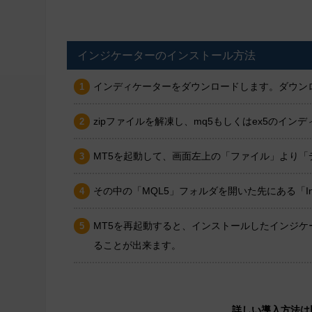
インジケーターのインストール方法
インディケーターをダウンロードします。ダウンロ
zipファイルを解凍し、mq5もしくはex5のイ
MT5を起動して、画面左上の「ファイル」より
その中の「MQL5」フォルダを開いた先にある「In
MT5を再起動すると、インストールしたインジ
ることが出来ます。
詳しい導入方法は