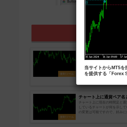
SetSy
チャートの時間軸と通貨ペ
SYMBOLS」
チャート上に表示されるボタン
当サイトからMT5
ト左下に4つのボタンが表示さ
を提供する「Forex S
便利ツール
クリックすると銘柄が変わりま
が同時に変更さ...
チャート上に通貨ペア名と
チャート上に現在の時間足と通
しているチャートが何を示して
の変更は可能ですので、好みに合わせてカス
ロー...
便利ツール