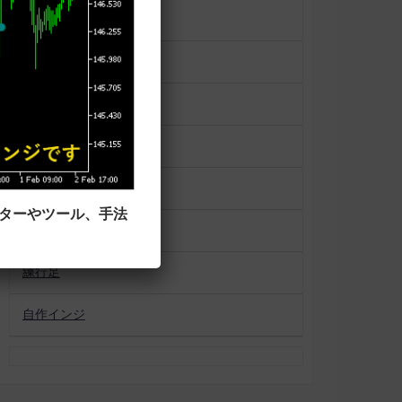
一目均衡表
便利ツール
平均足
未分類
相場状況表示
ーターやツール、手法
移動平均線タイプ
練行足
自作インジ