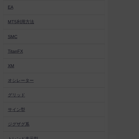
EA
MT5利用方法
SMC
TitanFX
XM
オシレーター
グリッド
サイン型
ジグザグ系
トレンド表示型