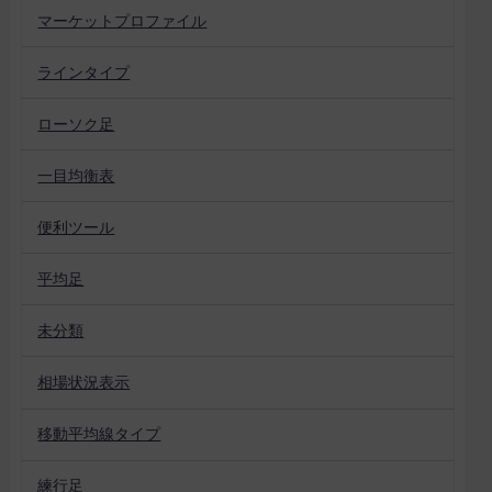
マーケットプロファイル
ラインタイプ
ローソク足
一目均衡表
便利ツール
平均足
未分類
相場状況表示
移動平均線タイプ
練行足