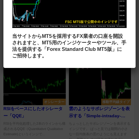
オシレーター
ローソク足
計算は複雑そうだが、使い方は
チャート上に年足を重ねて表示
当サイトからMT5を採用するFX業者の口座を開設
シンプルなオシレーター
する「Y1_Candles_BTEv」
されますと、MT5用のインジケーターやツール、手
「Mama + fama oscillator」
MAMA（MESA Adaptive Moving
チャートに年足のローソク足を重ねて表
法を提供する「Forex Standard Club MT5版」に
Average）とFAMA（Following Adaptive
示するインジです。 MT5で表示できる
Moving Aver...
最大の時間足は月足ですが、このインジ
ご招待します。
を使うことで年足まで見ることが...
オシレーター
移動平均線タイプ
RSIをベースにしたオシレータ
雲のようなサポレジゾーンを表
ー「QQE」
示する「Simple-intraday-
support-resistance」
RSIを平均化処理した2本のラインから構
ちょっとしたサポレジゾーンを表示する
成されるQQE（Quantitative Qualitative
インジです。 ぱっと見では期間の小さ
Estimatin)というインジで...
な一目均衡表の雲のようにも見えます