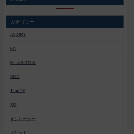
カテゴリー
AXIORY
EA
MT5利用方法
SMC
TitanFX
XM
オシレーター
グリッド