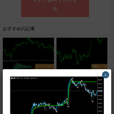
る
おすすめの記事
オシレーター
便利ツール
2つの期間のRSIを利用した
自分で引いたラインをブレイク
×
「Rsi-divergence-candles」
したらアラートを鳴らせる
「Breakout」
パッと見ただけでは平均足スムーズドで
自分で引いたラインに価格がタッチした
すが、このインジは2つの期間のRSIを利
らアラートを鳴らすことができるインジ
用したインジです。 2つの期間のRSIの
です。 このインジを使えば、任意のラ
違いをスムーズド化して表...
インでアラートを鳴らせます。 使...