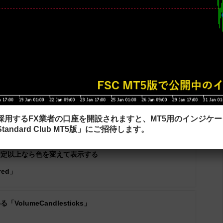
dles_Coloredのダウンロード
を採用するFX業者の口座を開設されますと、MT5用のインジケ
tandard Club MT5版」にご招待します。
指定以上なら色を変えて表示する
red」
lumeCandlesticks」