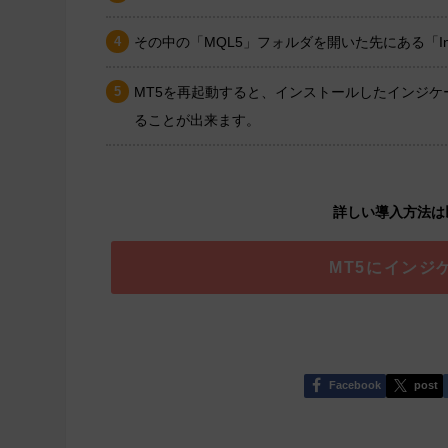
その中の「MQL5」フォルダを開いた先にある「In
MT5を再起動すると、インストールしたインジ
ることが出来ます。
詳しい導入方法は
MT5にインジ
Facebook
post