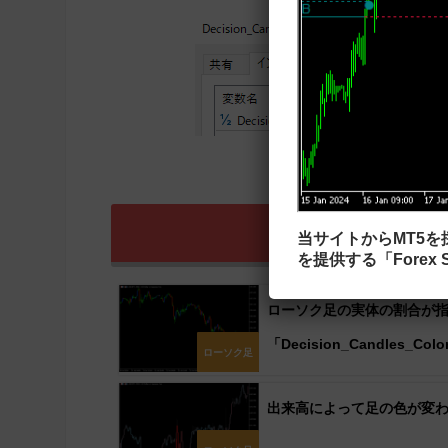
Decision_Can
当サイトからMT5
を提供する「Forex S
ローソク足の実体の割合が
「Decision_Candles_Colo
ローソク足
出来高によって足の色が変わる「Vo