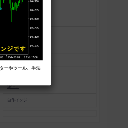
一目均衡表
便利ツール
平均足
未分類
相場状況表示
ーターやツール、手法
移動平均線タイプ
練行足
自作インジ