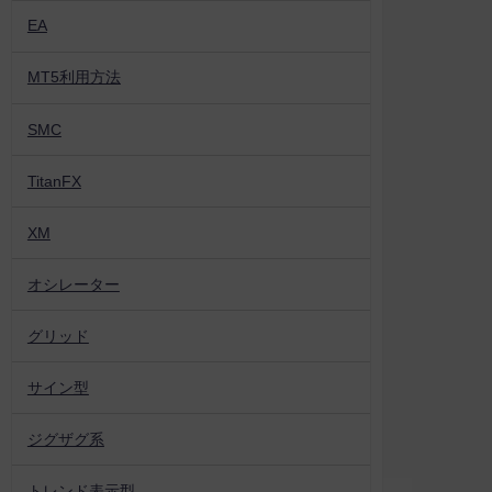
EA
MT5利用方法
SMC
TitanFX
XM
オシレーター
グリッド
サイン型
ジグザグ系
トレンド表示型