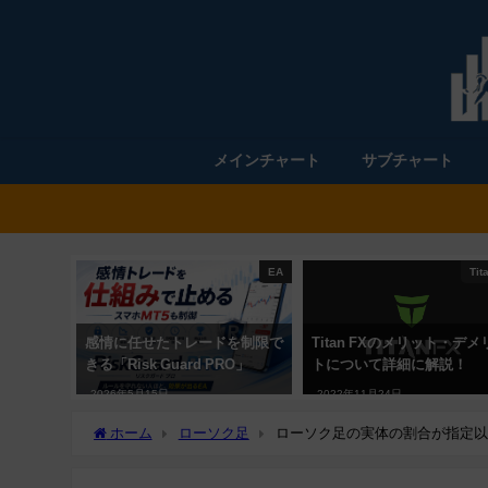
メインチャート
サブチャート
EA
Tit
感情に任せたトレードを制限で
Titan FXのメリット・デメ
きる「Risk Guard PRO」
トについて詳細に解説！
2026年5月15日
2022年11月24日
ホーム
ローソク足
ローソク足の実体の割合が指定以上なら色