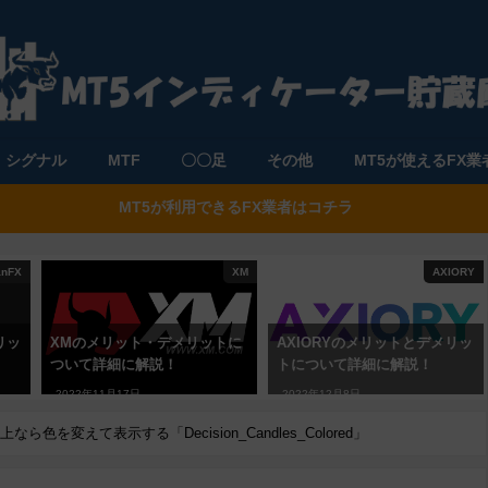
シグナル
MTF
〇〇足
その他
MT5が使えるFX業
MT5が利用できるFX業者はコチラ
anFX
XM
AXIORY
リッ
XMのメリット・デメリットに
AXIORYのメリットとデメリッ
ついて詳細に解説！
トについて詳細に解説！
2022年11月17日
2022年12月8日
を変えて表示する「Decision_Candles_Colored」