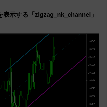
る「zigzag_nk_channel」