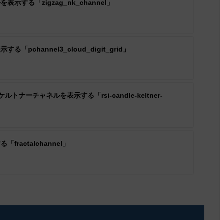
する「zigzag_nk_channel」
pchannel3_cloud_digit_grid」
ナーチャネルを表示する「rsi-candle-keltner-
ractalchannel」