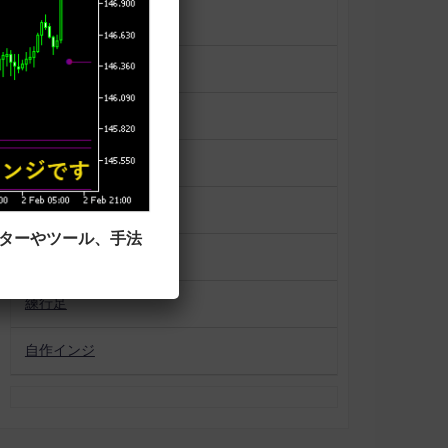
一目均衡表
便利ツール
平均足
未分類
相場状況表示
ーターやツール、手法
移動平均線タイプ
練行足
自作インジ