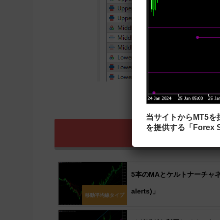
当サイトからMT5
を提供する「Forex S
zigzag_nk
5本のMAとケルトナーチャネルを表示す
alerts)」
移動平均線タイプ