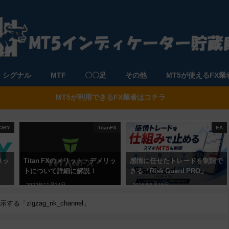
シグナル
MTF
〇〇足
その他
MT5が使えるFX業
MT5が利用できるFX業者はコチラ
ORY
TitanFX
EA
リッ
Titan FXのメリット・デメリッ
感情に任せたトレードを制限で
トについて詳細に解説！
きる「Risk Guard PRO」
2022年11月24日
2026年5月15日
zigzag_nk_channel」