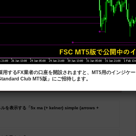
を採用するFX業者の口座を開設されますと、MT5用のインジケ
tandard Club MT5版」にご招待します。
_channelのダウンロード
る「5x ma (+ kelner) simple (arrows +