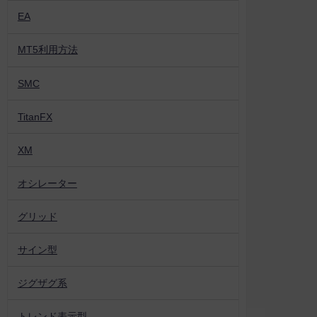
EA
MT5利用方法
SMC
TitanFX
XM
オシレーター
グリッド
サイン型
ジグザグ系
トレンド表示型