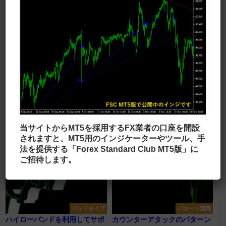
るインジです。 リボンはトレンド方向
ニー、東京、フランクフルト、ロンド
を示す指標にもなりますし、それ...
ン、ニューヨークの5つが示され、現...
相場状況表示
トレンド表示型
通貨の強弱をグラフで示す
2本の移動平均線のクロス具合
「KT-Currency-Strength-
で色が変わる
Meter」
「Iin_MA_Signal_Candle」
通貨の強弱をグラフで示すインジです。
2本のMAのクロス状況をローソク足の色
計算に用いられるのはセットしているチ
に反映するインジです。 同じパラーメ
当サイトからMT5を採用するFX業者の口座を開設
ャートの時間足ですので、時間足を変え
ーターの移動平均線と一緒に表示すると
されますと、MT5用のインジケーターやツール、手
ることで通貨の強弱の値は変わり...
分かりやすいです。 ゴールデン...
法を提供する「Forex Standard Club MT5版」に
ご招待します。
バンドタイプ
パターン認識
ハイローバンドを利用してサポ
カウンターアタックのパターン