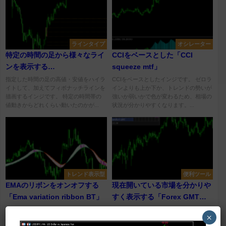
ラインタイプ
オシレーター
特定の時間の足から様々なライ
CCIをベースとした「CCI
ンを表示する
squeeze mtf」
「@FxArt.Trader_Candle
指定した時間の足の高値・安値をハイラ
CCIをベースとしたインジです。 ゼロラ
イトして、加えてフィボナッチラインを
インよりも上か下か、トレンドの勢いが
Breakout With Fibo Levels」
描画するインジです。 特定の時間帯の
強いか弱いかで色が変わるため、相場の
値動きからどれくらい動いたのかが...
状況が分かりやすくなります。...
トレンド表示型
便利ツール
EMAのリボンをオンオフする
現在開いている市場を分かりや
「Ema variation ribbon BT」
すく表示する「Forex GMT
Market Hours」
EMAを更にスムーズド化した2本のライ
現在開いている市場がどこなのかを分か
×
ン間を塗りつぶした「リボン」を表示す
りやすく示すインジです。 市場はシド