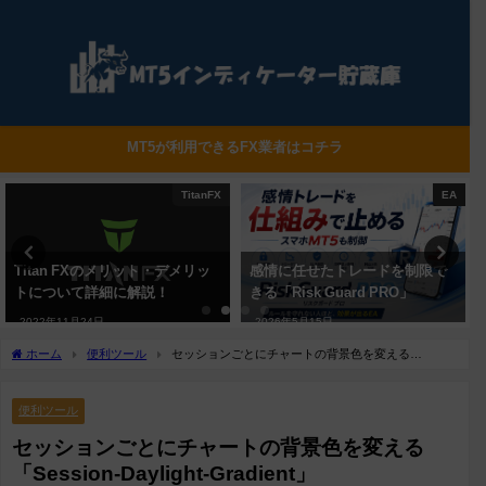
MT5が利用できるFX業者はコチラ
TitanFX
EA
Titan FXのメリット・デメリッ
感情に任せたトレードを制限で
トについて詳細に解説！
きる「Risk Guard PRO」
2022年11月24日
2026年5月15日
ホーム
便利ツール
セッションごとにチャートの背景色を変える
「Session-Daylight-Gradient」
便利ツール
セッションごとにチャートの背景色を変える
「Session-Daylight-Gradient」