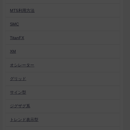
MT5利用方法
SMC
TitanFX
XM
オシレーター
グリッド
サイン型
ジグザグ系
トレンド表示型