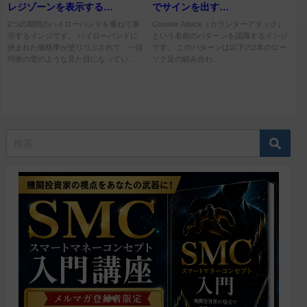
レジゾーンを表示する
でサインを出す
「Highest-high-lowest-low-
「Counter_Attack 」
2つの期間のハイローバンドを重ねて表
Counter Attack（カウンターアタック）
示するインジです。 ハイローバンドに
という名前のパターンを認識するインジ
SR」
挟まれた価格帯が塗りつぶされて、一目
です。 このパターンは以下の2本のロー
均衡の雲のような見た目になってい...
ソク足の組み合わ...