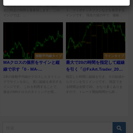
表示するインジです。 BOA zigzagは、
ラインやフィボナッチリトレイスメン
主に特定の期間を重要視します。 この
ト、フィボナッチファンなどを表示する
インジでは、...
インジです。 現在の波の中で、価格...
移動平均線タイプ
ラインタイプ
MAクロスの個所をサインと縦
最大で20の時間を指定して縦線
線で示す「0 - MA-
を引く「@FxArt.Trader_20
Crossover_Alert_VLines」
different opening times」
2本の移動平均線がクロスしたタイミン
指定した時間に縦線を引き、その始値か
グでサインを出し、更に縦線を表示する
らラインを引くインジです。 指定でき
インジです。 これを利用することで、
る時間は全部で20。 かなり多くありま
過去のMAクロスのタイミングが視...
すので、トレード開始時間から終...