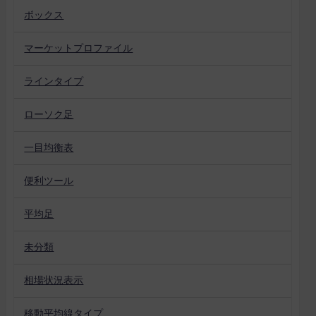
ボックス
マーケットプロファイル
ラインタイプ
ローソク足
一目均衡表
便利ツール
平均足
未分類
相場状況表示
移動平均線タイプ