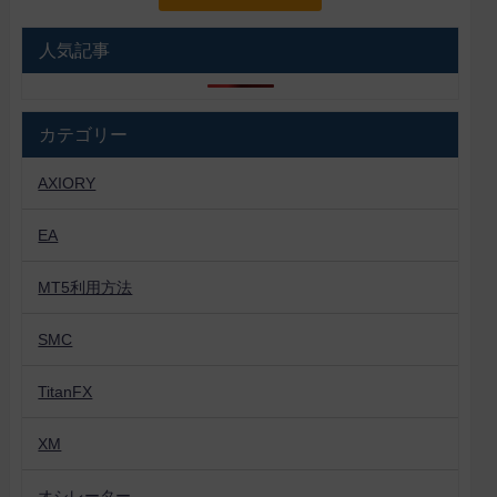
人気記事
カテゴリー
AXIORY
EA
MT5利用方法
SMC
TitanFX
XM
オシレーター