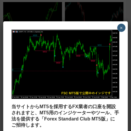
×
ジグザグ系
ラインタイプ
ATRを利用したジグザグ
Liquidityのある価格を探す
「atrzigzag」
「Liquidity Finder」
ATRを利用したジグザグです。 このイン
Liquidityのある価格にラインを引くイン
ジでは、ジグザグの頂点や底から決めら
ジです。 基本的には直近の高値から高
れたATR分だけ逆行した所で波が切り替
値、安値から安値にラインが引かれます
わります。 ボラティリティ...
ので、そのラインに到達...
当サイトからMT5を採用するFX業者の口座を開設
ジグザグ系
ジグザグ系
されますと、MT5用のインジケーターやツール、手
Boa ZigZagを2つ表示する
ジグザグを利用してフィボナッ
法を提供する「Forex Standard Club MT5版」に
「Boa_ZigZag_Arrows_Duplex」
チ等を表示できる
ご招待します。
「AutoFibAutoTrend_Zigzag2_
BOA zigzagというジグザグを同時に2つ
ジグザグの波をベースにして、チャネル