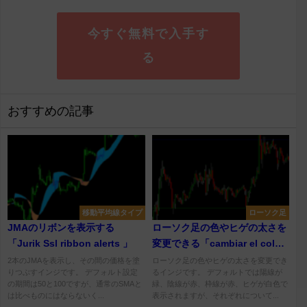
今すぐ無料で入手す
る
おすすめの記事
移動平均線タイプ
ローソク足
JMAのリボンを表示する
ローソク足の色やヒゲの太さを
「Jurik Ssl ribbon alerts 」
変更できる「cambiar el color
de velas y mecha」
2本のJMAを表示し、その間の価格を塗
ローソク足の色やヒゲの太さを変更でき
りつぶすインジです。 デフォルト設定
るインジです。 デフォルトでは陽線が
の期間は50と100ですが、通常のSMAと
緑、陰線が赤、枠線が赤、ヒゲが白色で
は比べものにはならないく...
表示されますが、それぞれについて...