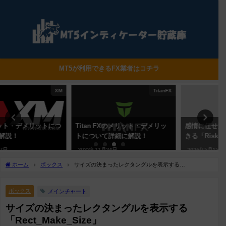
MT5が利用できるFX業者はコチラ
TitanFX
EA
Titan FXのメリット・デメリッ
感情に任せたトレードを制限で
トについて詳細に解説！
きる「Risk Guard PRO」
2022年11月24日
2026年5月15日
ホーム
ボックス
サイズの決まったレクタングルを表示する
「Rect_Make_Size」
ボックス
メインチャート
サイズの決まったレクタングルを表示する
「Rect_Make_Size」