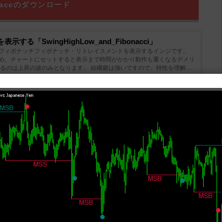
etraceのダウンロード
る「SwingHighLow_and_Fibonacci」
フィボナッチフィボナッチ・リトレイスメントを表示するインジです。
め、チャートにセットすると表示まで時間がかかり動作も重くなるデメリ
するのは上昇の波のみとなります。 結構癖は強いですので、特性を理解さ
リトレイスメントを表示する「FiboZigZag」
ィボナッチリトレイスメントを表示するインジです。 現在の波の方向
レベルにあるのかが一目でわかります。 デフォルト設定ではジグザグの
なっています。そのため、大きな波の中で現在の動きがどの辺にあるのか
した「Rsi with Fibonacci auto channel」
にフィボナッチチャネルを追加したインジです。 フィボナッチチャネルは
、そのバンド内をフィボナッチ数で分割して表示したものです。 デフォルト
RSIなので、RSIのラインが常にチャネルの上限もしくは下限にあるこ