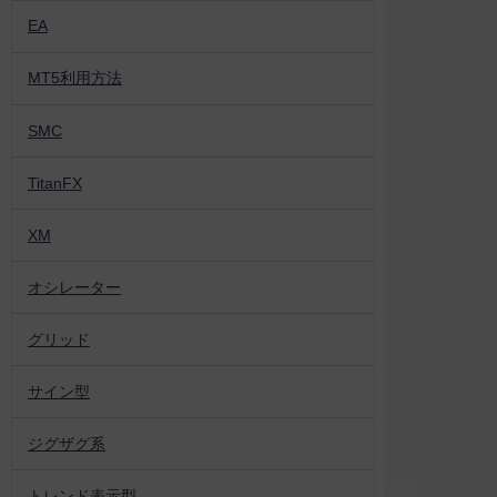
EA
MT5利用方法
SMC
TitanFX
XM
オシレーター
グリッド
サイン型
ジグザグ系
トレンド表示型