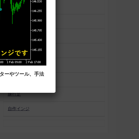
一目均衡表
便利ツール
平均足
未分類
相場状況表示
ーターやツール、手法
移動平均線タイプ
練行足
自作インジ