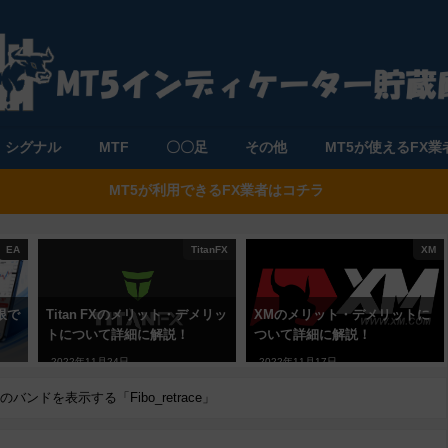
シグナル
MTF
〇〇足
その他
MT5が使えるFX業
MT5が利用できるFX業者はコチラ
EA
TitanFX
XM
限で
Titan FXのメリット・デメリッ
XMのメリット・デメリットに
トについて詳細に解説！
ついて詳細に解説！
2022年11月24日
2022年11月17日
ンドを表示する「Fibo_retrace」