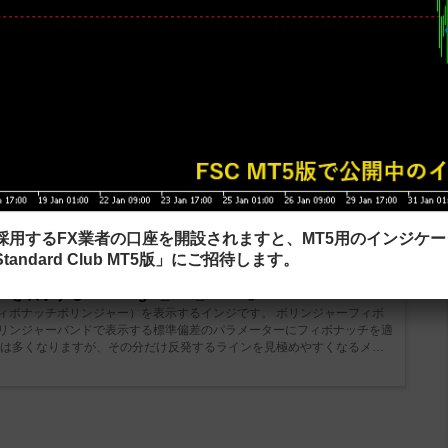
チファンを表示する「zigzag_nk_fibofan」
動でフィボナッチファンを表示するインジです。 確定した直近の波２つ
されます。 トレンドや波の勢いを見たり、押し目や戻りとなりやすい価
思います。 フィボナッチファンを利用している方にオススメです。 パラ
を引く「CandlesAutoFibo_Grand」
ボナッチリトレイスメントを表示するインジです。 各ラインは細かく色
分かりやすくて使いやすいです。 また、このインジでは前日の日足だけ
ッチリトレイスメントも表示可能です。 例えばひとつ前の4時間足のフィ
を採用するFX業者の口座を開設されますと、MT5用のインジケ
tandard Club MT5版」にご招待します。
する「bollinger_fibo_bands」
ィボナッチボリンジャー）を表示するインジです。 ボリンジャーフィボ
リンジャーバンドで表示する標準偏差のパラメーターにフィボナッチを適
数は多くなりますが、その分だけ反発するラインを見極めやすくなるメリ