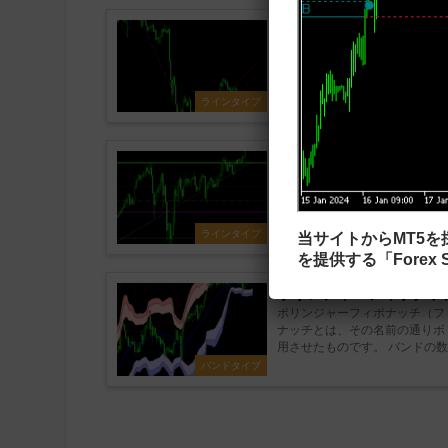
ジグザグを利用してフィボナッ
ジグザグの波の頂点や底から自
からフィボナッチファンが描画
格帯を見つけ出す際に便利かと
メーター設定 ...
ラインタイプ
前日の高値安値にフィボナッチ
前日の高値と安値に自動でフィ
分けされているため、視覚的に
でなく、他の時間足のフィボナ
ボナッチを表示し...
ラインタイプ
当サイトからMT5
を提供する「Forex S
ボリンジャーフィボナッチを表示
ボリンジャーフィボナッチ（フ
ナッチとは、その名前の通りボ
用させたものです。 バンドの
ットがあります。 ...
バンドタイプ