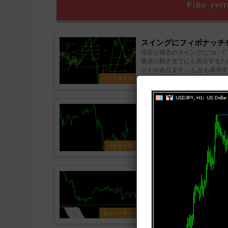
Fibo_r
スイングにフィボナッチを表示す
現在と過去のスイングについて
過去の動き全てにも表示するた
ットがあります。 しかも表示
れた上で利用され...
ラインタイプ
ジグザグの波にフィボナッチ
ジグザグの直近の波と、そのフ
と、押しや戻りがどれくらいの
波の切り替わりが比較的長めに
が分かりやすくなって...
ジグザグ系
RSIにフィボナッチチャネルを追加
RSIをスムーズド化したもの
RSIをハイローバンド化して
設定ではかなりスムーズド化した
とが多い...
オシレーター