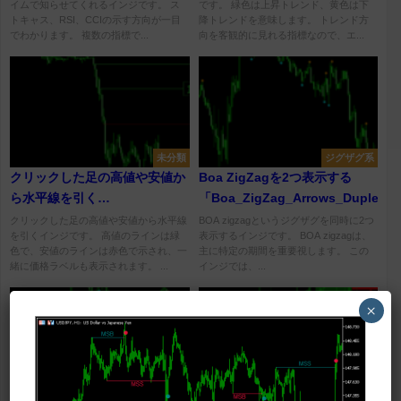
イムで知らせてくれるインジです。 ス
です。 緑色は上昇トレンド、黄色は下
トキャス、RSI、CCIの示す方向が一目
降トレンドを意味します。 トレンド方
でわかります。 複数の指標で...
向を客観的に見れる指標なので、エ...
未分類
ジグザグ系
クリックした足の高値や安値か
Boa ZigZagを2つ表示する
ら水平線を引く
「Boa_ZigZag_Arrows_Duplex」
「OnClickHighOrLowLinePlotter_BTEv」
クリックした足の高値や安値から水平線
BOA zigzagというジグザグを同時に2つ
を引くインジです。 高値のラインは緑
表示するインジです。 BOA zigzagは、
色で、安値のラインは赤色で示され、一
主に特定の期間を重要視します。 この
緒に価格ラベルも表示されます。 ...
インジでは、...
×
相場状況表示
ローソク足