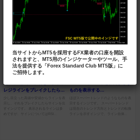
MAとRSIでサインを出す
チャート上に年足を重ねて表示
「KK_RSI_Arrows_Multi_Period_v2」
する「Y1_Candles_BTEv」
２本の移動平均線と複数のパラメーター
チャートに年足のローソク足を重ねて表
RSIでサインを出すインジです。 RSIは
示するインジです。 MT5で表示できる
５つ利用しており、それぞれが売りや買
最大の時間足は月足ですが、このインジ
いを判断するとサインが出ま...
を使うことで年足まで見ることが...
当サイトからMT5を採用するFX業者の口座を開設
されますと、MT5用のインジケーターやツール、手
法を提供する「Forex Standard Club MT5版」に
ご招待します。
ラインタイプ
移動平均線タイプ
【フィルタリング付き！】サポ
スーパートレンドと似たような
レジラインをブレイクしたらサ
ものを表示する
インが出る「SR Breakout
「Kolier_Supertrend2」
少し目立った高値や安値からラインを表
ほぼスーパートレンドのようなものを表
示し、それをブレイクしたらサインを出
示するインジです。 スーパートレンド
Arrows」
すインジです。 表示されるラインは多
は現在のトレンド方向とトレンドの転換
めですが、サインについてはRSI...
ラインを示すインジで、ライン自体...