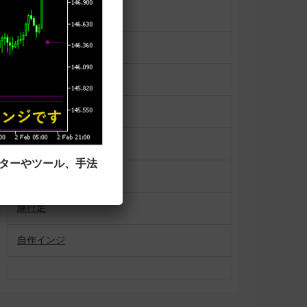
一目均衡表
便利ツール
平均足
未分類
相場状況表示
ーターやツール、手法
移動平均線タイプ
練行足
自作インジ