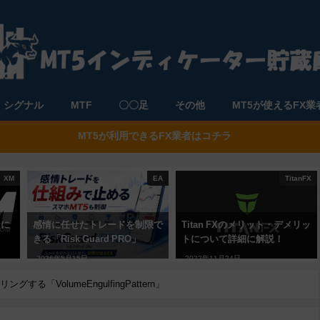
シグナル
MTF
〇〇足
その他
MT5が使えるFX業
MT5が利用できるFX業者はコチラ
XM
EA
TitanFX
トに
感情に任せたトレードを制限で
Titan FXのメリット・デメリッ
きる「Risk Guard PRO」
トについて詳細に解説！
2026年5月15日
2022年11月24日
「VolumeEngulfingPattern」