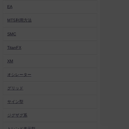
EA
MT5利用方法
SMC
TitanFX
XM
オシレーター
グリッド
サイン型
ジグザグ系
トレンド表示型