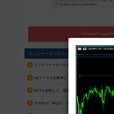
VolumeEngul
インジケーターのインストール方法
インディケーターをダウンロードします。ダウンロ
zipファイルを解凍し、mq5もしくはex5のイ
MT5を起動して、画面左上の「ファイル」より
その中の「MQL5」フォルダを開いた先にある「In