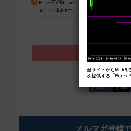
MT5を再起動すると、インストールしたインジ
ることが出来ます。
詳しい導入方法は
MT5にインジ
当サイトからMT5
を提供する「Forex S
Facebook
post
メルマガ登録で