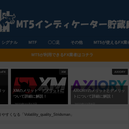
シグナル
MTF
〇〇足
その他
MT5が使えるFX業
MT5が利用できるFX業者はコチラ
anFX
XM
AXIORY
リッ
XMのメリット・デメリットに
AXIORYのメリットとデメリッ
ついて詳細に解説！
トについて詳細に解説！
2022年11月17日
2022年12月8日
「Volatility_quality_Stridsman」