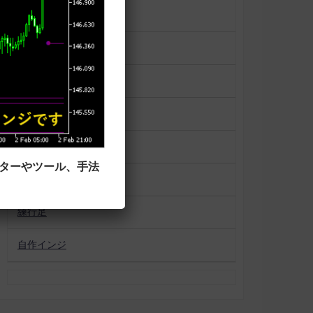
一目均衡表
便利ツール
平均足
未分類
相場状況表示
ーターやツール、手法
移動平均線タイプ
練行足
自作インジ