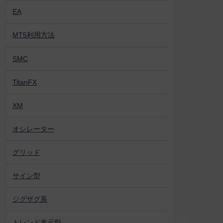
EA
MT5利用方法
SMC
TitanFX
XM
オシレーター
グリッド
サイン型
ジグザグ系
トレンド表示型