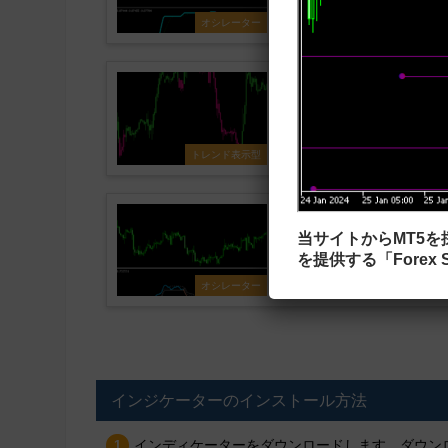
性が良かったときがあったためか
オシレーター
VQのトレンドをローソク足に反映す
Volatility Qualit
緑、下降トレンドならピンク色
トレンド表示型
RSIをベースにしたオシ
RSIを平均化処理した2本のラインから構成
当サイトからMT5
です。 QQEはかつてVTTra
を提供する「Forex S
ー、最強のインジケーターとして
オシレーター
インジケーターのインストール方法
インディケーターをダウンロードします。ダウンロ