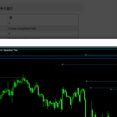
lity_Stridsmanのダウンロード
y_quality_Stridsman BT」
相場のトレンド方向を示すインジです。 VQとはVolatility Quality
010年過ぎくらいまでの間で流行したインジです。 当時の値動きとVQの相