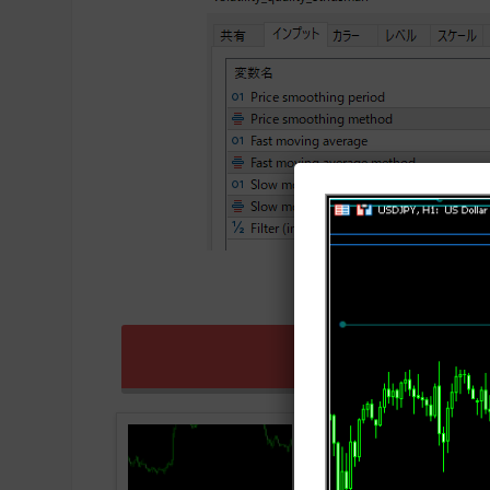
Volatility_qua
VQをベースとした「Volatilit
VQをベースとしてサブチャート部分に
の略で、2000年代後半から2