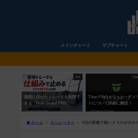
メインチャート
サブチャート
EA
Tit
感情に任せたトレードを制限で
Titan FXのメリット・デメ
きる「Risk Guard PRO」
トについて詳細に解説！
2026年5月15日
2022年11月24日
ホーム
オシレーター
VQの亜種で狙いドコロが分かりやすくなる