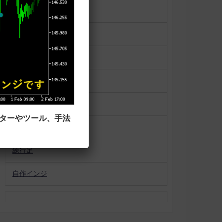
一目均衡表
便利ツール
平均足
未分類
相場状況表示
ーターやツール、手法
移動平均線タイプ
練行足
自作インジ