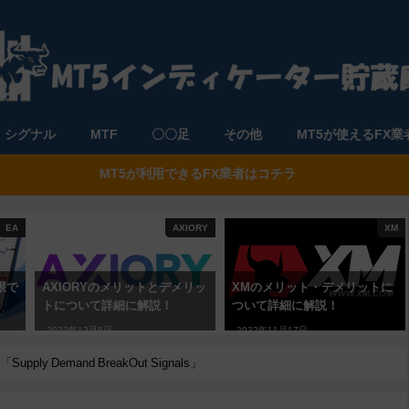
シグナル
MTF
〇〇足
その他
MT5が使えるFX業
MT5が利用できるFX業者はコチラ
EA
AXIORY
XM
限で
AXIORYのメリットとデメリッ
XMのメリット・デメリットに
トについて詳細に解説！
ついて詳細に解説！
2022年12月8日
2022年11月17日
 Demand BreakOut Signals」