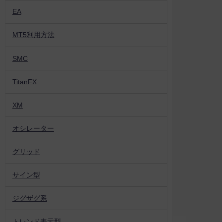
EA
MT5利用方法
SMC
TitanFX
XM
オシレーター
グリッド
サイン型
ジグザグ系
トレンド表示型