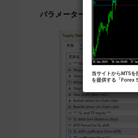
パラメーター設定
当サイトからMT5
を提供する「Forex S