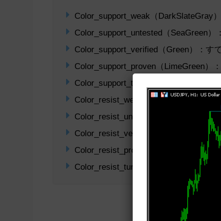
Color_support_weak（DarkSlate
Color_support_untested（Se
Color_support_verified（Gr
Color_support_proven（Lime
Color_support_turncoat（Oli
Color_resist_weak（Indigo）：弱
Color_resist_untested（Or
Color_resist_verified（Cr
Color_resist_proven（Red
Color_resist_turncoat（Dark