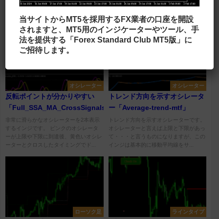
グの波として表示するインジです。 デ
イローバンド、ジグザグのラインを表示
フォルト設定ではちょっとした上下でも
して、相場の流れを示すインジです。
当サイトからMT5を採用するFX業者の口座を開設
一つの波として認識しますが、パ...
ジグザグの波は、RSIがチャネ...
されますと、MT5用のインジケーターやツール、手
法を提供する「Forex Standard Club MT5版」に
ご招待します。
オシレーター
オシレーター
反転ポイントが分かりやすい
トレンド方向を示すオシレータ
「Full_SSA_MA_CrossSignals_4Senarios_BTEv」
ー「Average-trend-mtf」
非常に滑らかなオシレーターを2本表示
トレンド方向を示すオシレーターです。
するインジです。 ピンクのオシレータ
オシレーターと言えば上限と下限があっ
ーが上限や下限に到達後、黄色いオシレ
て・・・と言うものになりますが、この
ーターとクロスしたタイミングでド...
インジは基本的に移動平均線をサ...
ローソク足
ラインタイプ