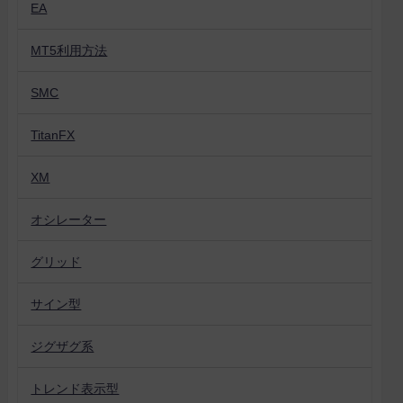
EA
MT5利用方法
SMC
TitanFX
XM
オシレーター
グリッド
サイン型
ジグザグ系
トレンド表示型