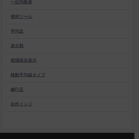
一目均衡表
便利ツール
平均足
未分類
相場状況表示
移動平均線タイプ
練行足
自作インジ