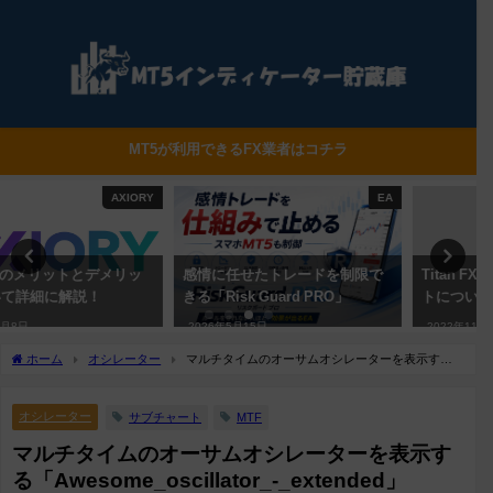
MT5が利用できるFX業者はコチラ
EA
TitanFX
感情に任せたトレードを制限で
Titan FXのメリット・デメリッ
きる「Risk Guard PRO」
トについて詳細に解説！
2026年5月15日
2022年11月24日
ホーム
オシレーター
マルチタイムのオーサムオシレーターを表示する
「Awesome_oscillator_-_extended」
オシレーター
サブチャート
MTF
マルチタイムのオーサムオシレーターを表示す
る「Awesome_oscillator_-_extended」