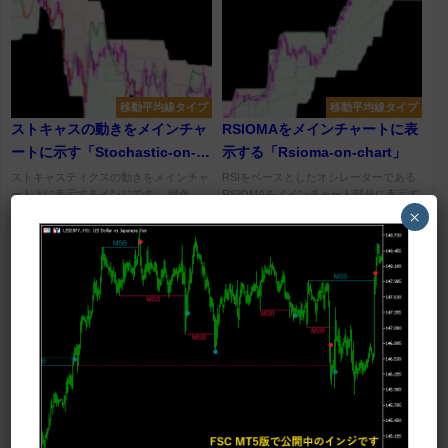
移動平均線タイプ
移動平均線タイプ
ストキャスの動きをメインチャ
RSIOMAをメインチャートに表
ートに示す「Stochastic-on-
示する「Rsioma-on-chart」
chart」
ストキャスティクスの動きをメインチャ
RSIをベースとしたオシレーターである
ート上に表示するインジです。 緑色、
RSIOMAをメインチャート部分に表示す
灰色、赤色に変わるラインがストキャス
るインジです。 ボリバンのようなバン
×
を示し、上下のバンドはストキャス...
ドと、RSIOMAが色の変...
オシレーター
オシレーター
OSMAを使ったジグザグを表示
RSIをベースにチャネルやジグ
する「zig-zag-os-ma」
ザグを表示する
「xRSI(+channel)」
OSMAを表示し、その波の上下をジグザ
スムーズド化したRSIをベースとしてハ