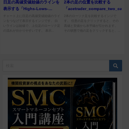
日足の高値安値始値のラインを
2本の足の位置を比較する
表示する「Highs-Lows-
「acetrader_compare_two_candl
Open」
チャート上に日足の高値安値始値のライ
2本のローソク足を比較するインジで
ンをつなげて表示するインジです。 白
す。 任意の足をクリックすると、その
いラインは始値で、上位足のローソク足
高値と安値から水平線が引かれます。
の流れが分かりやすいです。 表示...
その状態で他の足をクリックすると、...