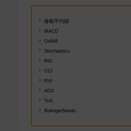
移動平均線
MACD
OsMA
Stochastics
RSI
CCI
RVI
ADX
TriX
BolingerBands