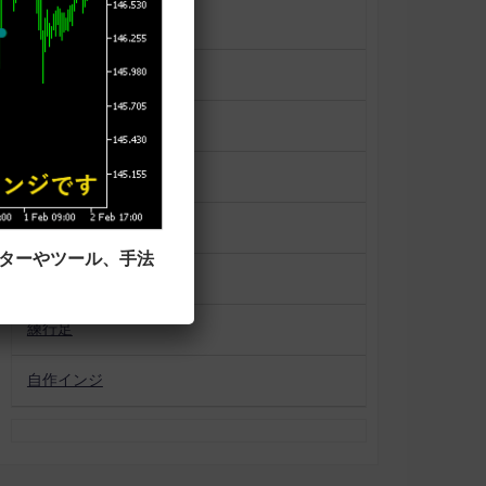
一目均衡表
便利ツール
平均足
未分類
相場状況表示
ーターやツール、手法
移動平均線タイプ
練行足
自作インジ