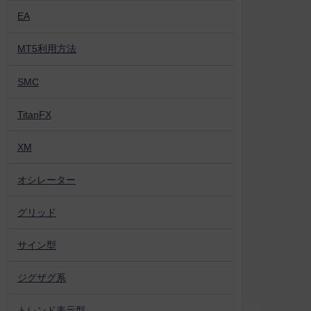
EA
MT5利用方法
SMC
TitanFX
XM
オシレーター
グリッド
サイン型
ジグザグ系
トレンド表示型