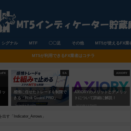
シグナル
MTF
〇〇足
その他
MT5が使えるFX業
MT5が利用できるFX業者はコチラ
anFX
EA
AXIORY
リッ
感情に任せたトレードを制限で
AXIORYのメリットとデメリッ
きる「Risk Guard PRO」
トについて詳細に解説！
2026年5月15日
2022年12月8日
Indicator_Arrows」