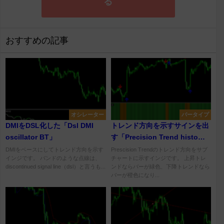
る
おすすめの記事
オシレーター
バータイプ
DMIをDSL化した「Dsl DMI
トレンド方向を示すサインを出
oscillator BT」
す「Precision Trend histo
(mtf + arrows + alerts)」
DMIをベースにしてトレンド方向を示す
Prescision Trendのトレンド方向をサブ
インジです。 バンドのような点線は、
チャートに示すインジです。 上昇トレ
discontinued signal line（dsl）と言うも...
ンドならバーが緑色、下降トレンドなら
バーが橙色になり...