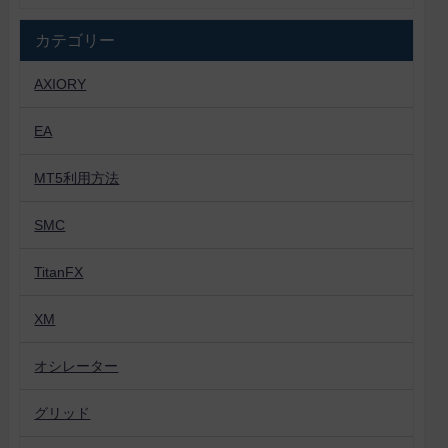
カテゴリー
AXIORY
EA
MT5利用方法
SMC
TitanFX
XM
オシレーター
グリッド