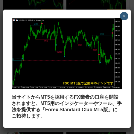
バンドタイプ
便利ツール
×
ボリバンのようなバンドを表示
ワンクリックでオブジェクトを
する「neoparabolic 」
選択できる
「Object_Select_1_Click」
「新しいパラボリック」という意味のイ
ラインや図形などのオブジェクトをワン
ンジです。 通常のパラボリックは放物
クリックで選択できるようになるインジ
線状のドットが表示されますが、このイ
です。 MT5では、オブジェクトを選択
ンジではバンドタイプの表示になり...
する際は、オブジェクトの上にマ...
サイン型
オシレーター
MAとRSIでサインを出す
チャート下に複数の時間足のス
当サイトからMT5を採用するFX業者の口座を開設
「sidus」
トキャスを表示する
されますと、MT5用のインジケーターやツール、手
法を提供する「Forex Standard Club MT5版」に
「JFAllStochastic」
移動平均線とRSIを組み合わせてサイン
チャート下に複数の時間足のストキャス
を出すインジです。 sidusのロジックは
ティクスを表示するインジです。 表示
ご招待します。
有名ですが、このインジではサインと共
する時間足やストキャスのパラメーター
にローソク足の色が変わり...
の変更が可能ですので、手法や用途...