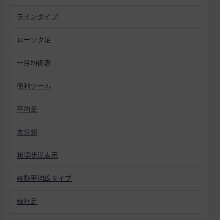
ラインタイプ
ローソク足
一目均衡表
便利ツール
平均足
未分類
相場状況表示
移動平均線タイプ
練行足