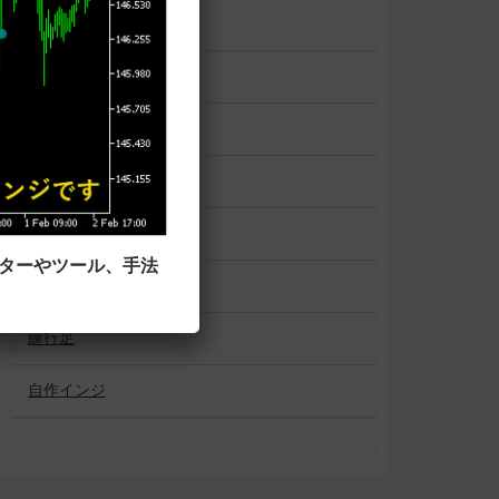
一目均衡表
便利ツール
平均足
未分類
相場状況表示
ーターやツール、手法
移動平均線タイプ
練行足
自作インジ