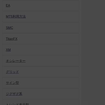
EA
MT5利用方法
SMC
TitanFX
XM
オシレーター
グリッド
サイン型
ジグザグ系
トレンド表示型