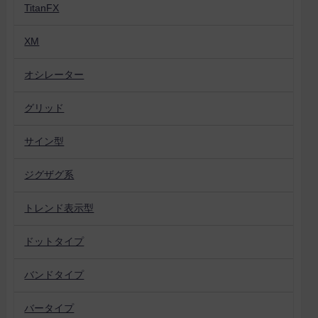
TitanFX
XM
オシレーター
グリッド
サイン型
ジグザグ系
トレンド表示型
ドットタイプ
バンドタイプ
バータイプ