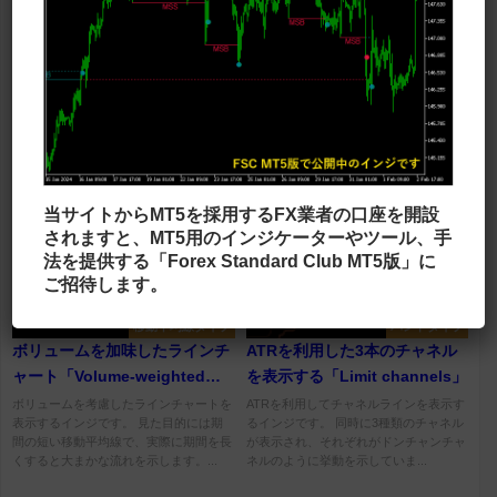
オシレーター
ドットタイプ
チャート下に複数の時間足のス
少し目立つ高値や安値にドット
トキャスを表示する
を表示する「Swings 」
「JFAllStochastic」
チャート下に複数の時間足のストキャス
少し目立つ高値や安値にドットを表示す
ティクスを表示するインジです。 表示
るインジです。 恐らくフラクタルと似
する時間足やストキャスのパラメーター
たようなロジックになっていると考えら
の変更が可能ですので、手法や用途...
れますが、相場のトレンド方向や構...
当サイトからMT5を採用するFX業者の口座を開設
されますと、MT5用のインジケーターやツール、手
法を提供する「Forex Standard Club MT5版」に
ご招待します。
移動平均線タイプ
バンドタイプ
ボリュームを加味したラインチ
ATRを利用した3本のチャネル
ャート「Volume-weighted
を表示する「Limit channels」
line chart」
ボリュームを考慮したラインチャートを
ATRを利用してチャネルラインを表示す
表示するインジです。 見た目的には期
るインジです。 同時に3種類のチャネル
間の短い移動平均線で、実際に期間を長
が表示され、それぞれがドンチャンチャ
くすると大まかな流れを示します。...
ネルのように挙動を示していま...