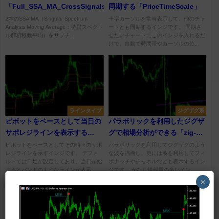
「Full_SSA_MA_CrossSignals_BTEv」
同期する「PriceTimeScale」
2本のSSA MA（Singular Spectrum
十字カーソルを常時表示して、他のチャ
Analysis Moving Average：特異スペクト
ートとも同期するインジです。 同期さ
ル解析移動平均）をサブチ...
せたいチャートにこのインジを入れるだ
けで、自動で時間帯やカーソルの位...
ラインタイプ
ジグザグ系
ピボットをベースとして当日の
パラボリックを利用したジグザ
サポレジラインを表示する
グで相場分析ができる「zig-
「Dynamic pivots (any time
zag-on-parabolic-fibo-
ピボットをベースとしてその時々のサポ
パラボリックを利用してジグザグのよう
レジラインを示すインジです。 デフォ
な波を描画し、更には波を利用してフィ
frame + alerts) 」
channel-indicator」
ルトでは日足が設定してあり、当日が始
ボナッチやチャネルなども表示するイン
まるとバンドのようなラインが表示...
ジです。 かなり情報量の多いイン...
×